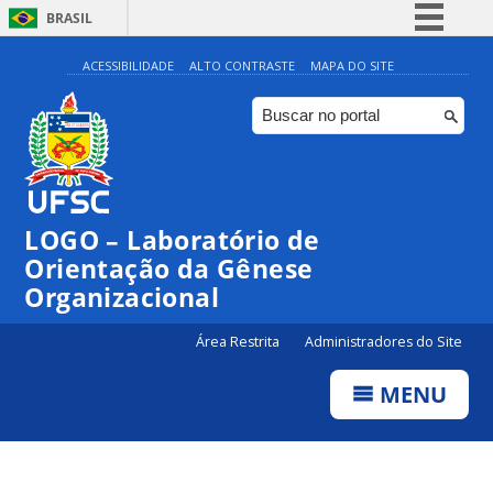
BRASIL
Simplifique!
ACESSIBILIDADE
ALTO CONTRASTE
MAPA DO SITE
Comunica BR
Participe
Acesso à informação
Legislação
LOGO – Laboratório de
Canais
Orientação da Gênese
Organizacional
Área Restrita
Administradores do Site
MENU