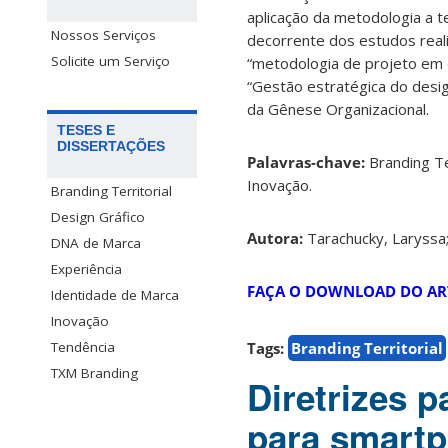
aplicação da metodologia a t
Nossos Serviços
decorrente dos estudos rea
Solicite um Serviço
“metodologia de projeto em 
“Gestão estratégica do desi
da Gênese Organizacional.
TESES E
DISSERTAÇÕES
Palavras-chave:
Branding Te
Inovação.
Branding Territorial
Design Gráfico
Autora:
Tarachucky, Laryssa
DNA de Marca
Experiência
FAÇA O DOWNLOAD DO AR
Identidade de Marca
Inovação
Tags:
Branding Territorial
Tendência
TXM Branding
Diretrizes p
para smartp