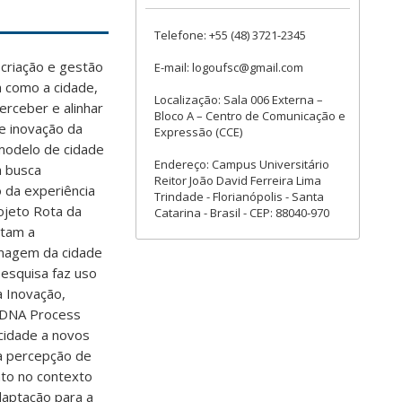
Telefone: +55 (48) 3721-2345
 criação e gestão
E-mail: logoufsc@gmail.com
m como a cidade,
Localização: Sala 006 Externa –
erceber e alinhar
Bloco A – Centro de Comunicação e
e inovação da
Expressão (CCE)
 modelo de cidade
Endereço: Campus Universitário
a busca
Reitor João David Ferreira Lima
o da experiência
Trindade - Florianópolis - Santa
ojeto Rota da
Catarina - Brasil - CEP: 88040-970
itam a
imagem da cidade
pesquisa faz uso
a Inovação,
d DNA Process
cidade a novos
 a percepção de
anto no contexto
daptação para a