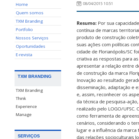
08/04/2015 10:51
Home
Quem somos
TXM Branding
Resumo:
Por sua capacidade
Portfolio
contínua de marcas territori
produto de construção coleti
Nossos Serviços
suas ações com políticas co
Oportunidades
cidade de Florianópolis/SC f
E-revista
criativa as respostas para a
apresentar a relação entre d
de construção da marca Flori
TXM BRANDING
Inovação ao resultado gerado
disseminação, adaptação e e
TXM Branding
e, assim, reconhecer os aspe
Think
da técnica de pesquisa-ação,
Experience
realizado pelo LOGO/UFSC. C
Manage
como ferramenta de apreens
cenários, considerando o ter
lugar e a influência da marca
SERVIÇOS
das relações socioculturais 