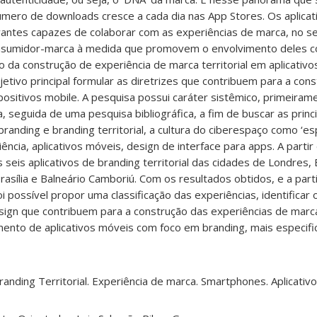
número de downloads cresce a cada dia nas App Stores. Os aplica
antes capazes de colaborar com as experiências de marca, no s
consumidor-marca à medida que promovem o envolvimento deles 
o da construção de experiência de marca territorial em aplicativo
tivo principal formular as diretrizes que contribuem para a con
ositivos mobile. A pesquisa possui caráter sistêmico, primeiram
 seguida de uma pesquisa bibliográfica, a fim de buscar as princ
anding e branding territorial, a cultura do ciberespaço como ‘espa
ência, aplicativos móveis, design de in
terface para apps. A partir
seis aplicativos de branding territorial das cidades de Londres, 
rasília e Balneário Camboriú. Com os resultados obtidos, e a par
oi possível propor uma classificação das experiências, identificar o
ign que contribuem para a construção das experiências de marca
imento de aplicativos móveis com foco em branding, mais especi
randing Territorial. Experiência de marca. Smartphones. Aplicativ