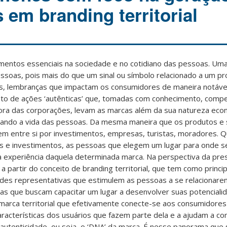
 em branding territorial
mentos essenciais na sociedade e no cotidiano das pessoas. Um
essoas, pois mais do que um sinal ou símbolo relacionado a um pr
s, lembranças que impactam os consumidores de maneira notável
nto de ações ‘autênticas’ que, tomadas com conhecimento, compe
fora das corporações, levam as marcas além da sua natureza eco
nciando a vida das pessoas. Da mesma maneira que os produtos e 
em entre si por investimentos, empresas, turistas, moradores. 
sas e investimentos, as pessoas que elegem um lugar para onde s
 experiência daquela determinada marca. Na perspectiva da pre
partir do conceito de branding territorial, que tem como principa
des representativas que estimulem as pessoas a se relacionare
icas que buscam capacitar um lugar a desenvolver suas potenciali
arca territorial que efetivamente conecte-se aos consumidores 
racterísticas dos usuários que fazem parte dela e a ajudam a c
e autenticidade, ou seja, o ‘DNA’ da marca. É nesse panorama qu