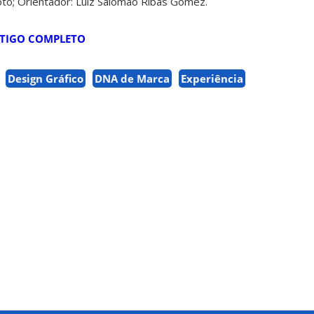
oto; Orientador: Luiz Salomão Ribas Gomez.
TIGO COMPLETO
Design Gráfico
DNA de Marca
Experiência