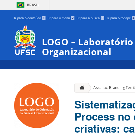
BRASIL
Ir para o conteúdo
1
Ir para o menu
2
Ir para a busca
3
Ir para o rodapé
4
LOGO – Laboratório
Organizacional
Assunto: Branding Territ
Sistematiza
Process no 
criativas: c