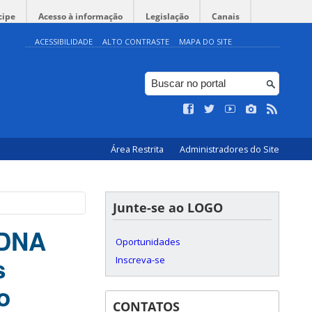
cipe
Acesso à informação
Legislação
Canais
ACESSIBILIDADE
ALTO CONTRASTE
MAPA DO SITE
Área Restrita
Administradores do Site
Junte-se ao LOGO
 DNA
Oportunidades
s
Inscreva-se
o
CONTATOS