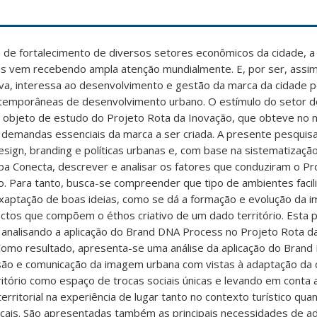
 de fortalecimento de diversos setores econômicos da cidade, a
ais vem recebendo ampla atenção mundialmente. E, por ser, assi
va, interessa ao desenvolvimento e gestão da marca da cidade p
ntemporâneas de desenvolvimento urbano. O estímulo do setor d
oi objeto de estudo do Projeto Rota da Inovação, que obteve no
s demandas essenciais da marca a ser criada. A presente pesquis
esign, branding e políticas urbanas e, com base na sistematizaçã
pa Conecta, descrever e analisar os fatores que conduziram o Pr
. Para tanto, busca-se compreender que tipo de ambientes facil
xaptação de boas ideias, como se dá a formação e evolução da 
ctos que compõem o éthos criativo de um dado território. Esta 
 analisando a aplicação do Brand DNA Process no Projeto Rota d
omo resultado, apresenta-se uma análise da aplicação do Bran
ão e comunicação da imagem urbana com vistas à adaptação da 
ritório como espaço de trocas sociais únicas e levando em conta
 territorial na experiência de lugar tanto no contexto turístico qu
locais. São apresentadas também as principais necessidades de a