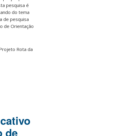
sta pesquisa é
atando do tema
ha de pesquisa
io de Orientação
 Projeto Rota da
icativo
o de