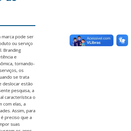
a marca pode ser
oduto ou serviço
. Branding
tência e
nômica, tornando-
serviços, os
Quando se trata
e deslocar estão
sente pesquisa, a
l característica o
m com elas, a
dades. Assim, para
é preciso que a
ompor suas
e surgem os apps