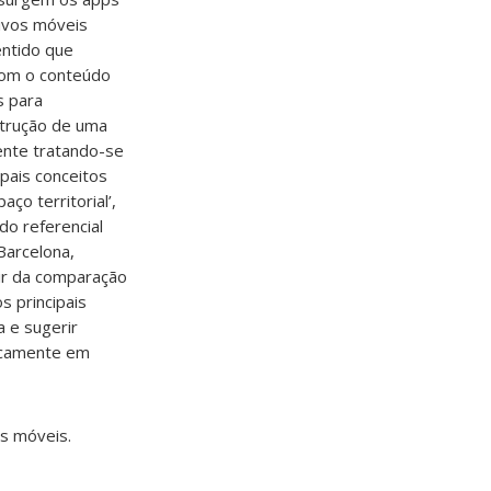
tivos móveis
entido que
com o conteúdo
s para
strução de uma
ente tratando-se
ipais conceitos
ço territorial’,
 do referencial
Barcelona,
tir da comparação
s principais
 e sugerir
ficamente em
os móveis.