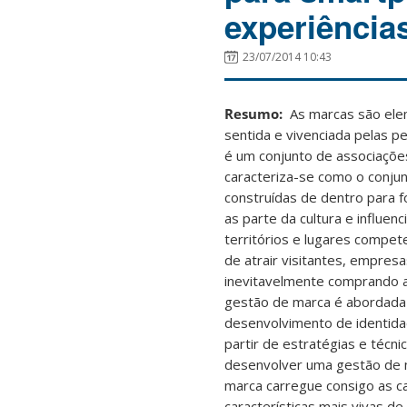
experiências
23/07/2014 10:43
Resumo:
As marcas são ele
sentida e vivenciada pelas p
é um conjunto de associaçõe
caracteriza-se como o conju
construídas de dentro para 
as parte da cultura e influe
territórios e lugares compet
de atrair visitantes, empre
inevitavelmente comprando a
gestão de marca é abordada a 
desenvolvimento de identida
partir de estratégias e técn
desenvolver uma gestão de m
marca carregue consigo as ca
características mais vivas d