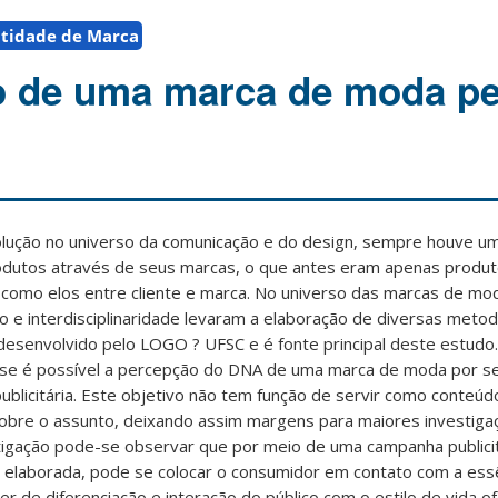
ntidade de Marca
o de uma marca de moda pe
lução no universo da comunicação e do design, sempre houve u
rodutos através de seus marcas, o que antes eram apenas prod
 como elos entre cliente e marca. No universo das marcas de mo
ão e interdisciplinaridade levaram a elaboração de diversas metod
desenvolvido pelo LOGO ? UFSC e é fonte principal deste estudo.
ar se é possível a percepção do DNA de uma marca de moda por 
blicitária. Este objetivo não tem função de servir como conteúd
sobre o assunto, deixando assim margens para maiores investiga
estigação pode-se observar que por meio de uma campanha publici
elaborada, pode se colocar o consumidor em contato com a essê
 de diferenciação e interação do público com o estilo de vida 