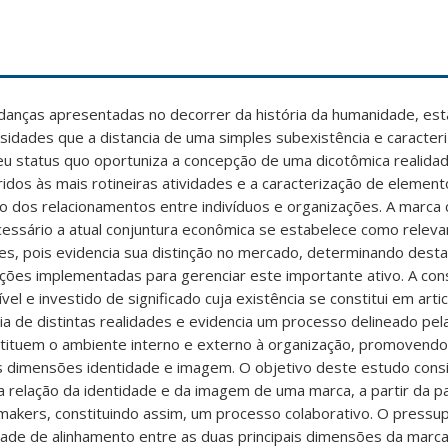
anças apresentadas no decorrer da história da humanidade, es
sidades que a distancia de uma simples subexistência e caracte
eu status quo oportuniza a concepção de uma dicotômica realidad
idos às mais rotineiras atividades e a caracterização de elemento
o dos relacionamentos entre indivíduos e organizações. A marca 
essário a atual conjuntura econômica se estabelece como releva
es, pois evidencia sua distinção no mercado, determinando dest
ções implementadas para gerenciar este importante ativo. A con
l e investido de significado cuja existência se constitui em artic
cia de distintas realidades e evidencia um processo delineado pel
stituem o ambiente interno e externo à organização, promovendo
as dimensões identidade e imagem. O objetivo deste estudo cons
 relação da identidade e da imagem de uma marca, a partir da pa
makers, constituindo assim, um processo colaborativo. O pressu
dade de alinhamento entre as duas principais dimensões da marca