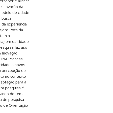
erceber e alinhar
e inovação da
 modelo de cidade
a busca
o da experiência
ojeto Rota da
itam a
imagem da cidade
pesquisa faz uso
a Inovação,
d DNA Process
cidade a novos
 a percepção de
anto no contexto
daptação para a
sta pesquisa é
atando do tema
ha de pesquisa
io de Orientação