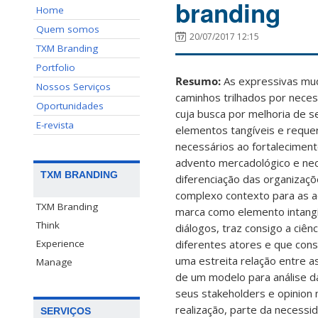
branding
Home
Quem somos
20/07/2017 12:15
TXM Branding
Portfolio
Resumo:
As expressivas mud
Nossos Serviços
caminhos trilhados por neces
Oportunidades
cuja busca por melhoria de s
E-revista
elementos tangíveis e requer
necessários ao fortaleciment
advento mercadológico e nec
TXM BRANDING
diferenciação das organizaçõ
complexo contexto para as a
TXM Branding
marca como elemento intangíve
Think
diálogos, traz consigo a ciên
diferentes atores e que con
Experience
uma estreita relação entre 
Manage
de um modelo para análise da
seus stakeholders e opinion 
realização, parte da necessi
SERVIÇOS