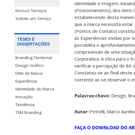
identidade e imagem, inicia
(Posicionamento); dos itens 
Nossos Serviços
estabelecendo desta maneira
Solicite um Serviço
que a marca necessita estar 
(Pontos de Contato) constitu
às Experiências vividas por s
TESES E
DISSERTAÇÕES
possibilita o aprofundamento
compreensão de uma situação
Branding Territorial
Corporativa. A ótica para o 
verificar a percepção de 80
Design Gráfico
Constatou-se ao final deste
DNA de Marca
coerente ao se observar o e
Experiência
Identidade de Marca
Palavras-chave:
Design, Bra
Inovação
Tendência
Autor:
Petrelli, Marco Auréli
TXM Branding
FAÇA O DOWNLOAD DO AR