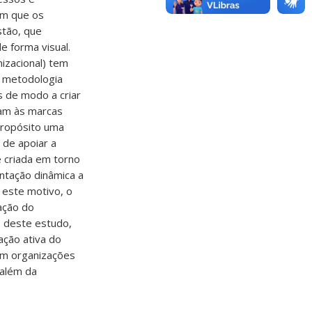
om que os
stão, que
e forma visual.
izacional) tem
a metodologia
s de modo a criar
tam às marcas
Propósito uma
 de apoiar a
 criada em torno
ntação dinâmica a
 este motivo, o
ação do
 deste estudo,
ação ativa do
em organizações
 além da