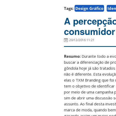
Tags:
Design Gráfico
Ide
A percepçã
consumidor
20/12/2016 11:21
Resumo:
Durante todo a evo
buscar a diferenciação de p
gôndola hoje já são tratados
não é diferente. Esta evoluç
elas o TXM Branding que foi 
tem o objetivo de identific
por meio de uma campanha pu
sim de abrir uma discussão 
assunto. Ao final desta inv
marca de moda, quando bem 
gerando assim um maior poder