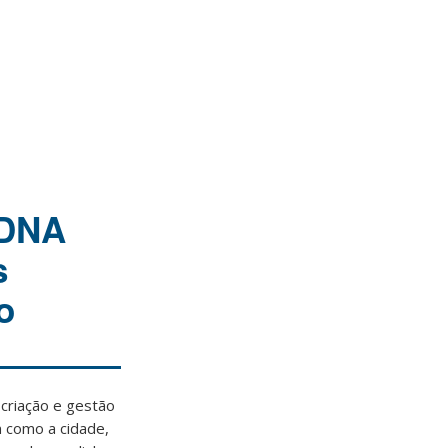
 DNA
s
o
 criação e gestão
m como a cidade,