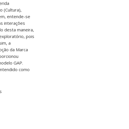
erida
 (Cultura),
gem, entende-se
as interações
do desta maneira,
exploratório, pois
sim, a
epção da Marca
oporcionou
 modelo GAP.
 entendido como
s