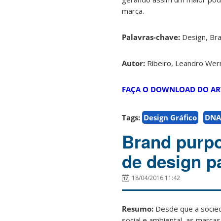
marca.
Palavras-chave:
Design, Bra
Autor:
Ribeiro, Leandro Wer
FAÇA O DOWNLOAD DO AR
Tags:
Design Gráfico
DNA
Brand purpo
de design p
18/04/2016 11:42
Resumo:
Desde que a socied
social e ambiental, as marc