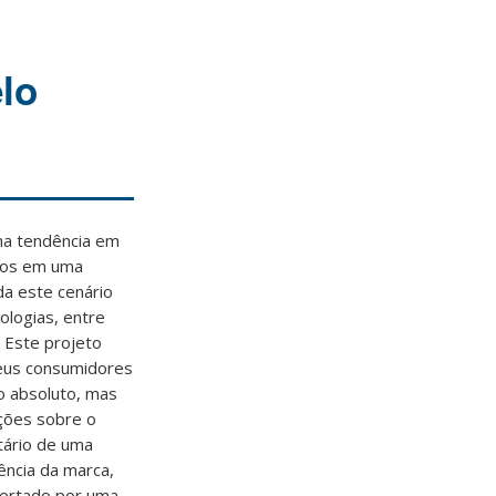
lo
ma tendência em
utos em uma
da este cenário
ologias, entre
 Este projeto
seus consumidores
o absoluto, mas
ções sobre o
tário de uma
ncia da marca,
ofertado por uma