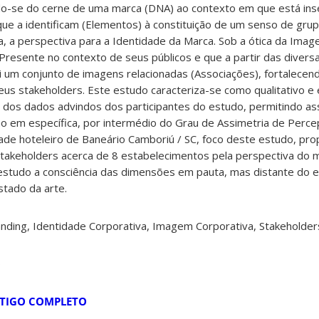
ndo-se do cerne de uma marca (DNA) ao contexto em que está ins
que a identificam (Elementos) à constituição de um senso de grupo
, a perspectiva para a Identidade da Marca. Sob a ótica da Ima
Presente no contexto de seus públicos e que a partir das divers
i um conjunto de imagens relacionadas (Associações), fortalecen
eus stakeholders. Este estudo caracteriza-se como qualitativo e 
 dos dados advindos dos participantes do estudo, permitindo as
 em específica, por intermédio do Grau de Assimetria de Perc
trade hoteleiro de Baneário Camboriú / SC, foco deste estudo, pr
 stakeholders acerca de 8 estabelecimentos pela perspectiva do
 estudo a consciência das dimensões em pauta, mas distante do
stado da arte.
nding, Identidade Corporativa, Imagem Corporativa, Stakeholder
o
TIGO COMPLETO