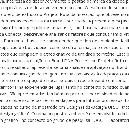
va, interessa ao desenvolvimento e gestão da marca da cidade p
ntemporâneas de desenvolvimento urbano. O estímulo do setor d
oi objeto de estudo do Projeto Rota da Inovação, que obteve no
s demandas essenciais da marca a ser criada. A presente pesquis
esign, branding e políticas urbanas e, com base na sistematizaçã
pa Conecta, descrever e analisar os fatores que conduziram o Pr
. Para tanto, busca-se compreender que tipo de ambientes facil
xaptação de boas ideias, como se dá a formação e evolução da 
ctos que compõem o éthos criativo de um dado território. Esta 
 analisando a aplicação do Brand DNA Process no Projeto Rota d
omo resultado, apresenta-se uma análise da aplicação do Bran
ão e comunicação da imagem urbana com vistas à adaptação da 
ritório como espaço de trocas sociais únicas e levando em conta
 territorial na experiência de lugar tanto no contexto turístico qu
locais. São apresentadas também as principais necessidades de a
erritórios e são feitas recomendações para futuros processos. E
lizados no curso de mestrado em Design (Pós-Design/UFSC), tr
design gráfico”. O tema proposto também é desenvolvido na lin
gn gráfico”, no contexto do grupo de pesquisa LOGO – Laboratór