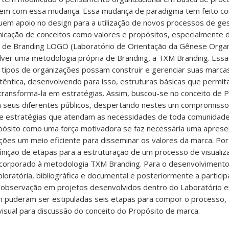
rem com essa mudança. Essa mudança de paradigma tem feito c
em apoio no design para a utilização de novos processos de ge
icação de conceitos como valores e propósitos, especialmente d
o de Branding LOGO (Laboratório de Orientação da Gênese Organ
ver uma metodologia própria de Branding, a TXM Branding. Ess
 tipos de organizações possam construir e gerenciar suas marca
têntica, desenvolvendo para isso, estruturas básicas que permi
transforma-la em estratégias. Assim, buscou-se no conceito de 
m seus diferentes públicos, despertando nestes um compromisso
e estratégias que atendam as necessidades de toda comunidade
pósito como uma força motivadora se faz necessária uma aprese
ções um meio eficiente para disseminar os valores da marca. Por
inição de etapas para a estruturação de um processo de visualiz
ncorporado à metodologia TXM Branding. Para o desenvolvimento
loratória, bibliográfica e documental e posteriormente a particip
 observação em projetos desenvolvidos dentro do Laboratório 
 puderam ser estipuladas seis etapas para compor o processo,
isual para discussão do conceito do Propósito de marca.