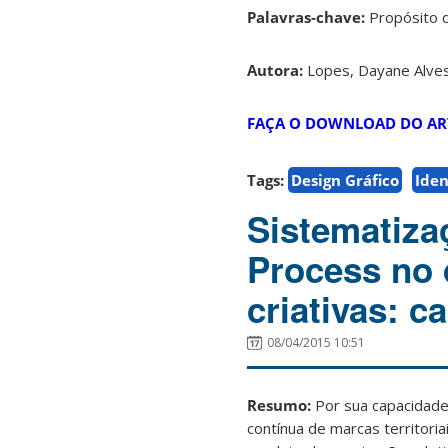
Palavras-chave:
Propósito d
Autora:
Lopes, Dayane Alve
FAÇA O DOWNLOAD DO AR
Tags:
Design Gráfico
Ide
Sistematiza
Process no 
criativas: c
08/04/2015 10:51
Resumo:
Por sua capacidade
contínua de marcas territori