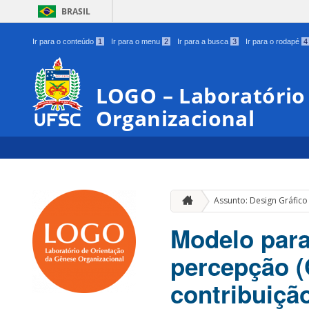
BRASIL
Ir para o conteúdo
1
Ir para o menu
2
Ir para a busca
3
Ir para o rodapé
4
LOGO – Laboratório
Organizacional
Assunto: Design Gráfico
Modelo para
percepção (
contribuiçã