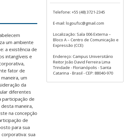
Telefone: +55 (48) 3721-2345
E-mail: logoufsc@gmail.com
Localização: Sala 006 Externa –
tabelecem
Bloco A – Centro de Comunicação e
riza um ambiente
Expressão (CCE)
e: a existência de
s intangíveis e
Endereço: Campus Universitário
Reitor João David Ferreira Lima
corporativa,
Trindade - Florianópolis - Santa
nte fator de
Catarina - Brasil - CEP: 88040-970
a maneira, um
sideração da
ular diferentes
a participação de
 desta maneira,
iste na concepção
rticipação de
posto para sua
 corporativa: sua